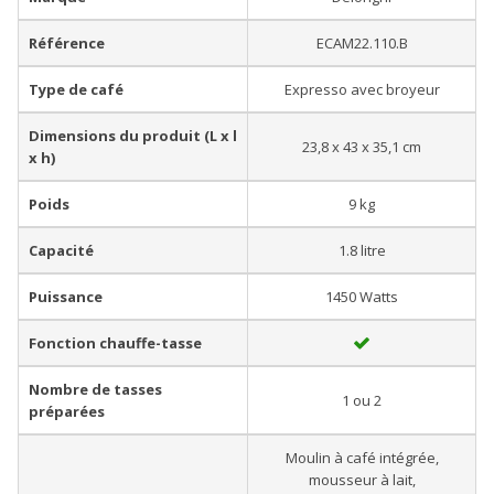
Référence
ECAM22.110.B
Type de café
Expresso avec broyeur
Dimensions du produit (L x l
23,8 x 43 x 35,1 cm
x h)
Poids
9 kg
Capacité
1.8 litre
Puissance
1450 Watts
Fonction chauffe-tasse
Nombre de tasses
1 ou 2
préparées
Moulin à café intégrée,
mousseur à lait,