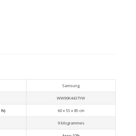
Samsung
WW90K4437YW
 h)
60 x 55 x 85 cm
9 kilogrammes
A+++-10%