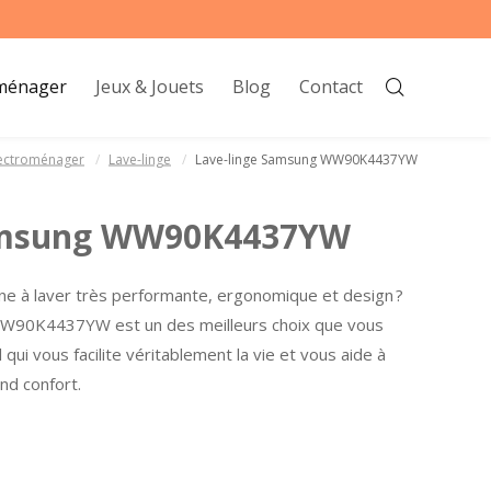
oménager
Jeux & Jouets
Blog
Contact
ectroménager
Lave-linge
Lave-linge Samsung WW90K4437YW
Samsung WW90K4437YW
ne à laver très performante, ergonomique et design ?
g WW90K4437YW est un des meilleurs choix que vous
 qui vous facilite véritablement la vie et vous aide à
nd confort.