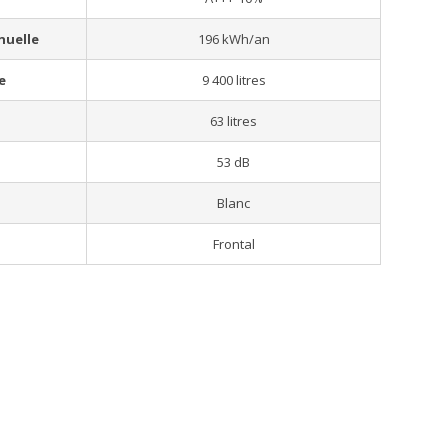
nuelle
196 kWh/an
e
9 400 litres
63 litres
53 dB
Blanc
Frontal