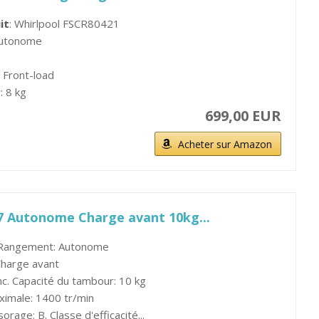
it
: Whirlpool FSCR80421
Autonome
: Front-load
r
: 8 kg
699,00 EUR
Acheter sur Amazon
7 Autonome Charge avant 10kg...
 Rangement: Autonome
harge avant
nc. Capacité du tambour: 10 kg
ximale: 1400 tr/min
orage: B. Classe d'efficacité...