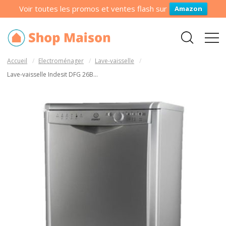
Voir toutes les promos et ventes flash sur
Amazon
Accueil
Electroménager
Lave-vaisselle
Lave-vaisselle Indesit DFG 26B...