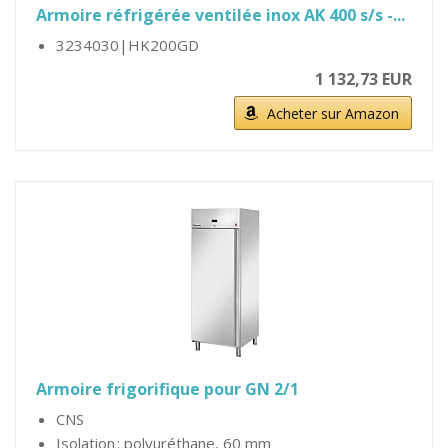
Armoire réfrigérée ventilée inox AK 400 s/s -...
3234030|HK200GD
1 132,73 EUR
Acheter sur Amazon
Armoire frigorifique pour GN 2/1
CNS
Isolation : polyuréthane, 60 mm