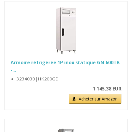
Armoire réfrigérée 1P inox statique GN 600TB
-...
3234030|HK200GD
1 145,38 EUR
Acheter sur Amazon