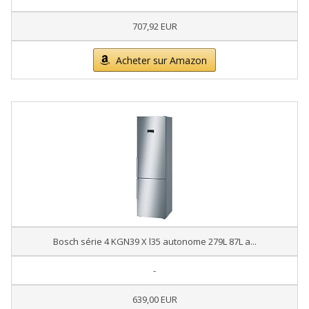
707,92 EUR
Acheter sur Amazon
Bosch série 4 KGN39 X l35 autonome 279L 87L a...
-
639,00 EUR