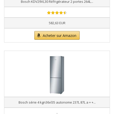
Bosch KDV29VL30 Réfrigérateur 2 portes 264L...
582,63 EUR
Acheter sur Amazon
Bosch série 4 kgn36vl35 autonome 237L 87L a + +...
-