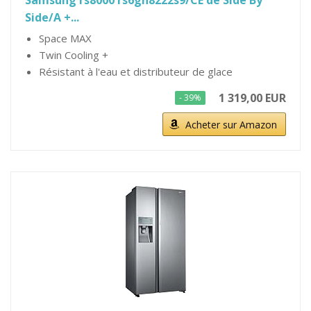
Samsung rs8000 rs6gn8222s9/CE de Side By
Side/A +...
Space MAX
Twin Cooling +
Résistant à l'eau et distributeur de glace
1 319,00 EUR
- 39%
Acheter sur Amazon