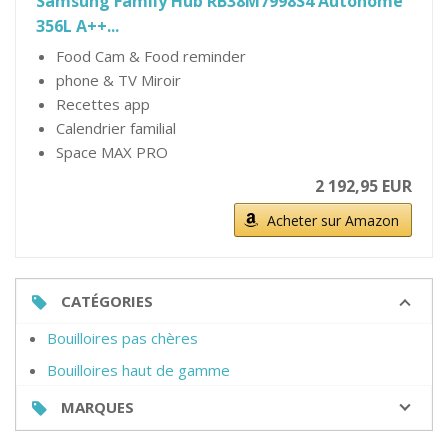
Samsung Family Hub RB38M7998S4 Autonome
356L A++...
Food Cam & Food reminder
phone & TV Miroir
Recettes app
Calendrier familial
Space MAX PRO
2 192,95 EUR
Acheter sur Amazon
CATÉGORIES
Bouilloires pas chères
Bouilloires haut de gamme
MARQUES