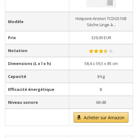
Hotpoint-Ariston TCDG51XB
Modèle
Sèche Linge à...
Prix
329,00 EUR
Notation
Dimensions (L x l x h)
58,4 x 59,5 x 85 cm
Capacité
8 kg
Efficacité énergétique
B
Niveau sonore
68 dB
Acheter sur Amazon