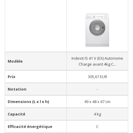
Indesit IS 41 V (EX) Autonome
Modèle
Charge avant 4kg C...
Prix
305,67 EUR
Notation
-
Dimensions (L x l x h)
49 x 48 x 67 cm
Capacité
4 kg
Efficacité énergétique
C