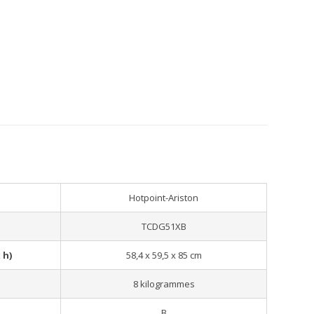
Hotpoint-Ariston
TCDG51XB
 h)
58,4 x 59,5 x 85 cm
8 kilogrammes
B