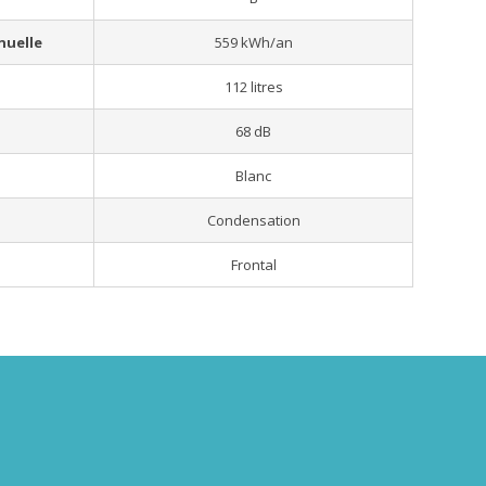
nuelle
559 kWh/an
112 litres
68 dB
Blanc
Condensation
Frontal