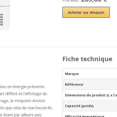
Prix web :
Acheter sur Amazon
Fiche technique
Marque
Référence
tion en énergie présente
rt différé et l’affichage du
Dimensions du produit (L x l x
chage, le Hotpoint-Ariston
Capacité (poids)
s que celui de marche/arrêt,
ge étant par ailleurs peu
Efficacité énergétique