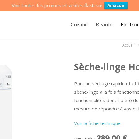
Voir toutes les promos et ventes flash sur
Amazon
Cuisine
Beauté
Electr
Accueil
Sèche-linge H
Pour un séchage rapide et effi
sèche-linge à la fois fonctionn
fonctionnalités dont il a été 
mesure de répondre à vos dif
Voir la fiche technique
289,00 €