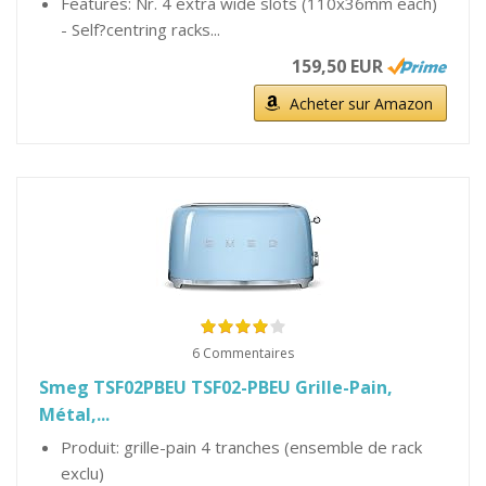
Features: Nr. 4 extra wide slots (110x36mm each)
- Self?centring racks...
159,50 EUR
Acheter sur Amazon
6 Commentaires
Smeg TSF02PBEU TSF02-PBEU Grille-Pain,
Métal,...
Produit: grille-pain 4 tranches (ensemble de rack
exclu)