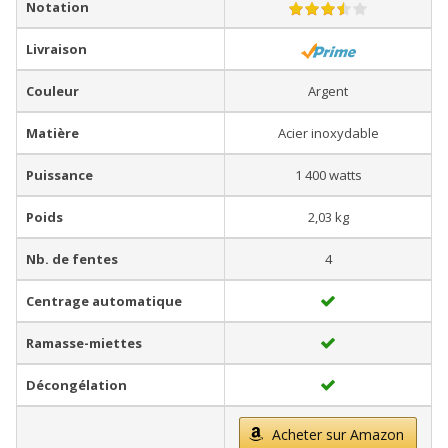
Notation
Livraison
Couleur
Argent
Matière
Acier inoxydable
Puissance
1 400 watts
Poids
2,03 kg
Nb. de fentes
4
Centrage automatique
Ramasse-miettes
Décongélation
Acheter sur Amazon