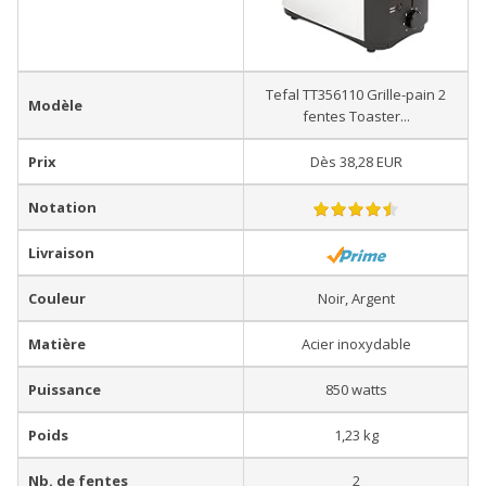
Tefal TT356110 Grille-pain 2
Modèle
fentes Toaster...
Prix
Dès 38,28 EUR
Notation
Livraison
Couleur
Noir, Argent
Matière
Acier inoxydable
Puissance
850 watts
Poids
1,23 kg
Nb. de fentes
2