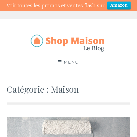
Voir toutes les promos et ventes flash sur
Amazon
Aller
au
contenu
Blog Shop Maison
MENU
Catégorie : Maison