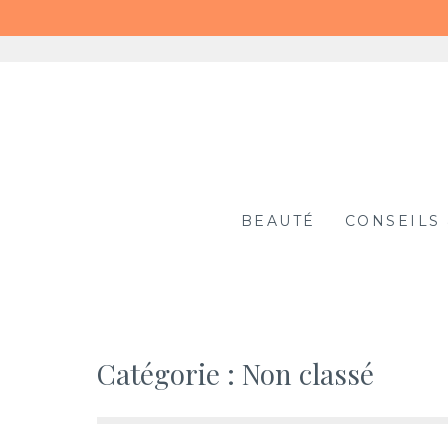
Aller
au
contenu
Blog Shop Maison
BEAUTÉ
CONSEILS 
Catégorie : Non classé